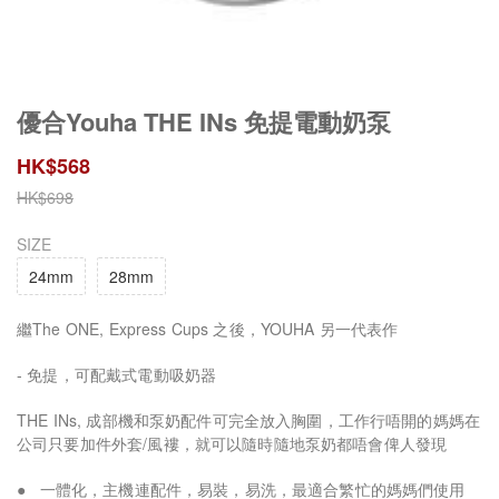
優合Youha THE INs 免提電動奶泵
HK$
568
HK$
698
SIZE
24mm
28mm
繼The ONE, Express Cups 之後，YOUHA 另一代表作
- 免提，可配戴式電動吸奶器
THE INs, 成部機和泵奶配件可完全放入胸圍，工作行唔開的媽媽在
公司只要加件外套/風褸，就可以隨時隨地泵奶都唔會俾人發現
● 一體化，主機連配件，易裝，易洗，最適合繁忙的媽媽們使用