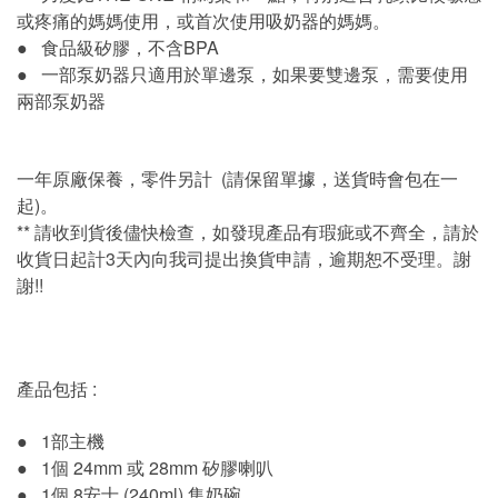
或疼痛的媽媽使用，或首次使用吸奶器的媽媽。
● 食品級矽膠，不含BPA
● 一部泵奶器只適用於單邊泵，如果要雙邊泵，需要使用
兩部泵奶器
一年原廠保養，零件另計 (請保留單據，送貨時會包在一
起)。
** 請收到貨後儘快檢查，如發現產品有瑕疵或不齊全，請於
收貨日起計3天內向我司提出換貨申請，逾期恕不受理。謝
謝!!
產品包括 :
● 1部主機
● 1個 24mm 或 28mm 矽膠喇叭
● 1個 8安士 (240ml) 集奶碗