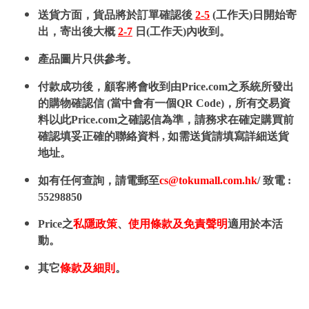
送貨方面，貨品將於訂單確認後
2-5
(工作天)日開始寄
出，寄出後大概
2-7
日(工作天)內收到。
產品圖片只供參考。
付款成功後，顧客將會收到由Price.com之系統所發出
的購物確認信 (當中會有一個QR Code)，所有交易資
料以此Price.com之確認信為準，請務求在確定購買前
確認填妥正確的聯絡資料 , 如需送貨請填寫詳細送貨
地址。
如有任何查詢，請電郵至
cs@tokumall.com.hk
/ 致電 :
55298850
Price之
私隱政策
、
使用條款及免責聲明
適用於本活
動。
其它
條款及細則
。