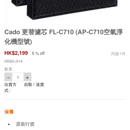
Cado 更替濾芯 FL-C710 (AP-C710空氣淨
化機型號)
HK$
2,199
5 % off
尚餘
1
件
HK$
2,314
數量
－
＋
1
出貨方
自取 / 送貨
式 :
保養
原裝行貨