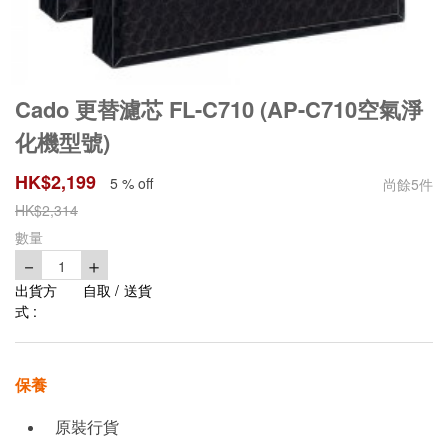
Cado 更替濾芯 FL-C710 (AP-C710空氣淨
化機型號)
HK$
2,199
5 % off
尚餘
5
件
HK$
2,314
數量
－
＋
1
出貨方
自取 / 送貨
式 :
保養
原裝行貨