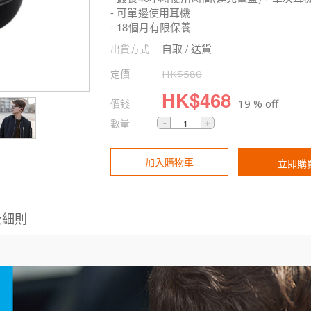
- 可單邊使用耳機
- 18個月有限保養
自取 / 送貨
出貨方式
定價
HK$
580
HK$
468
價錢
19 % off
數量
加入購物車
立即購
及細則