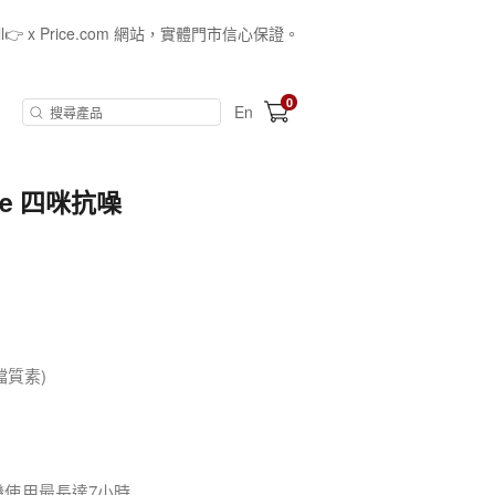
all👉 x Price.com 網站，實體門市信心保證。
0
En
Note 四咪抗噪
檔質素)
耳機使用最長達7小時