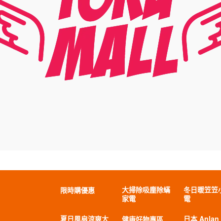
大掃除吸塵除蟎
冬日暖笠笠
限時購優惠
家電
電
夏日風扇涼爽大
日本 Anlan
健康好物專區