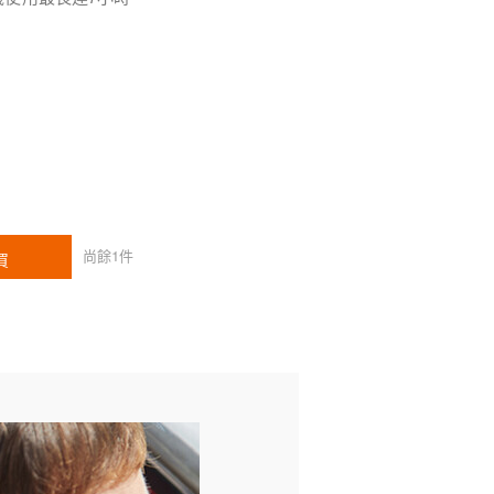
尚餘
1
件
買