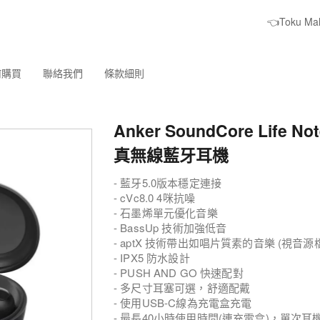
👈Toku M
何購買
聯絡我們
條款細則
Anker SoundCore Life 
真無線藍牙耳機
- 藍牙5.0版本穩定連接
- cVc8.0 4咪抗噪
- 石墨烯單元優化音樂
- BassUp 技術加強低音
- aptX 技術帶出如唱片質素的音樂 (視音源
- IPX5 防水設計
- PUSH AND GO 快速配對
- 多尺寸耳塞可選，舒適配戴
- 使用USB-C線為充電盒充電
- 最長40小時使用時間(連充電盒)，單次