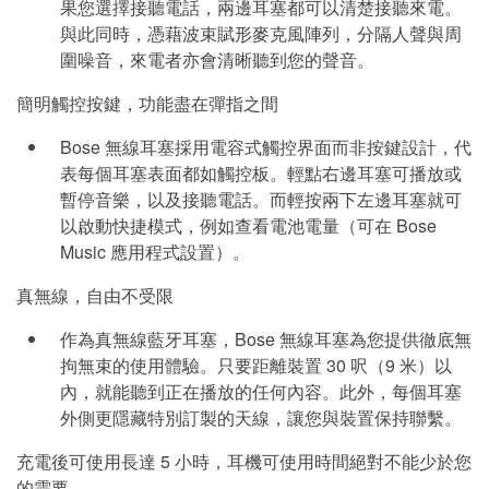
果您選擇接聽電話，兩邊耳塞都可以清楚接聽來電。
與此同時，憑藉波束賦形麥克風陣列，分隔人聲與周
圍噪音，來電者亦會清晰聽到您的聲音。
簡明觸控按鍵，功能盡在彈指之間
Bose 無線耳塞採用電容式觸控界面而非按鍵設計，代
表每個耳塞表面都如觸控板。輕點右邊耳塞可播放或
暫停音樂，以及接聽電話。而輕按兩下左邊耳塞就可
以啟動快捷模式，例如查看電池電量（可在 Bose
Music 應用程式設置）。
真無線，自由不受限
作為真無線藍牙耳塞，Bose 無線耳塞為您提供徹底無
拘無束的使用體驗。只要距離裝置 30 呎（9 米）以
內，就能聽到正在播放的任何內容。此外，每個耳塞
外側更隱藏特別訂製的天線，讓您與裝置保持聯繫。
充電後可使用長達 5 小時，耳機可使用時間絕對不能少於您
的需要