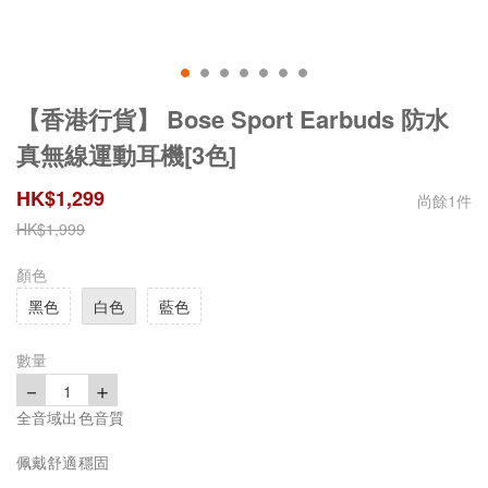
【香港行貨】 Bose Sport Earbuds 防水
真無線運動耳機[3色]
HK$
1,299
尚餘
1
件
HK$
1,999
顏色
黑色
白色
藍色
數量
－
＋
1
全音域出色音質
佩戴舒適穩固