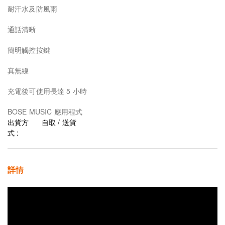
耐汗水及防風雨
通話清晰
簡明觸控按鍵
真無線
充電後可使用長達 5 小時
BOSE MUSIC 應用程式
出貨方
自取 / 送貨
式 :
詳情