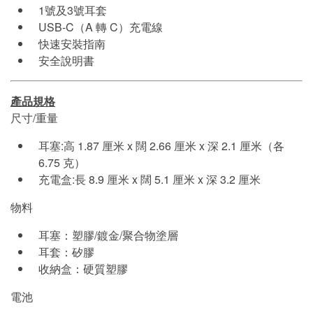
1號及3號耳套
USB-C（A 轉 C）充電線
快速安裝指南
安全說明書
產品規格
尺寸/重量
耳塞:高 1.87 厘米 x 闊 2.66 厘米 x 深 2.1 厘米（各
6.75 克）
充電盒:長 8.9 厘米 x 闊 5.1 厘米 x 深 3.2 厘米
物料
耳塞：塑膠/鍍金/聚合物塗層
耳套：矽膠
收納盒：硬質塑膠
電池