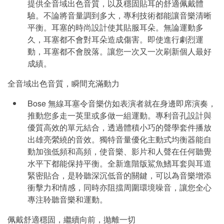
提供全音域出色音質，以及穩固貼耳的舒適佩戴體
驗。不論將音量調到多大，專利技術都能讓音樂清晰
平衡。耳塞的時尚設計使其貼服耳朵。無論運動多
久，耳塞都不會對耳朵造成傷害。即使進行劇烈運
動，耳塞都不會脫落。讓您一次又一次刷新個人最好
成績。
全音域出色音質，瞬間充滿動力
Bose 無線耳塞令音樂仿如表演者就在身邊即席演奏，
推動您多走一英里或多做一組運動。專利音孔設計與
優質高效的單元結合，透過體積小巧的聲學套件播放
出雄亮縈繞的音效。獨特音量優化主動式均衡器能自
動加強低頻和高頻，使音樂、影片和人聲在任何聽覺
水平下都能保持平衡。全新進階版鯊魚鰭耳套與耳道
緊密貼合，是聆聽深沉低音的關鍵，可以為音樂增添
衝擊力和情感，同時亦阻擋周圍環境噪音，讓您全心
專注聆聽音樂和運動。
佩戴舒適穩固，繼續向前，拋離一切