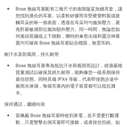
Bose 無線耳塞配有三種尺寸的進階版鯊魚鰭耳套，讓
您找到適合的耳塞。以柔軟矽膠而非堅硬塑料製成接
觸耳朵的每一個表面，透過在耳朵均勻施加壓力，避
免對最敏感部位施加額外壓力。同一時間，無論您如
何搖頭晃腦或上下跳動，獨特的傘形尖端和靈活伸展
翼均可確保 Bose 無線耳塞貼合穩固，無需耳鉤。
耐汗水及防風雨，持久耐用
Bose 無線耳塞專為抵抗汗水和風雨而設計，經過嚴格
質量測試以確保其經久耐用，能夠像您一樣長期保持
最佳狀態。同時具備 IPX4 等級，代表即使跑步途中
被雨水淋濕，每個耳塞內的電子裝置都可以抵抗濺
水。
保持通話，繼續向前
當佩戴 Bose 無線耳塞時收到來電，並不需要打斷運
動，只需雙擊右側耳塞即可接聽，或者按住拒絕。如