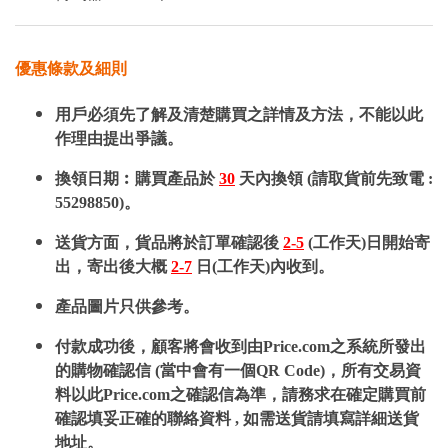
優惠條款及細則
用戶必須先了解及清楚購買之詳情及方法，不能以此
作理由提出爭議。
換領日期︰購買產品於
30
天內換領 (請取貨前先致電 :
55298850)。
送貨方面，貨品將於訂單確認後
2-5
(工作天)日開始寄
出，寄出後大概
2-7
日(工作天)內收到。
產品圖片只供參考。
付款成功後，顧客將會收到由Price.com之系統所發出
的購物確認信 (當中會有一個QR Code)，所有交易資
料以此Price.com之確認信為準，請務求在確定購買前
確認填妥正確的聯絡資料 , 如需送貨請填寫詳細送貨
地址。