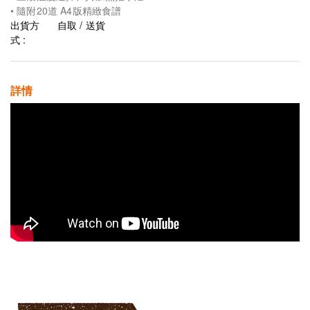
• 隨附20道 A4版精緻食譜
出貨方
自取 / 送貨
式 :
詳情