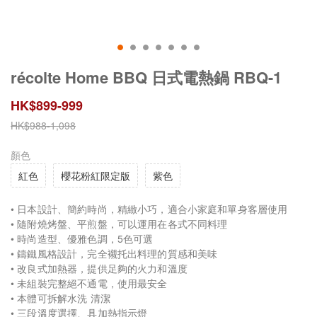
récolte Home BBQ 日式電熱鍋 RBQ-1
HK$
899
-
999
HK$
988
-
1,098
顏色
紅色
櫻花粉紅限定版
紫色
• 日本設計、簡約時尚，精緻小巧，適合小家庭和單身客層使用
• 隨附燒烤盤、平煎盤，可以運用在各式不同料理
• 時尚造型、優雅色調，5色可選
• 鑄鐵風格設計，完全襯托出料理的質感和美味
• 改良式加熱器，提供足夠的火力和溫度
• 未組裝完整絕不通電，使用最安全
• 本體可拆解水洗 清潔
• 三段溫度選擇、具加熱指示燈