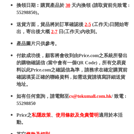
換領日期︰購買產品於
30
天內換領 (請取貨前先致電 :
55298850)。
送貨方面，貨品將於訂單確認後
2-5
(工作天)日開始寄
出，寄出後大概
2-7
日(工作天)內收到。
產品圖片只供參考。
付款成功後，顧客將會收到由Price.com之系統所發出
的購物確認信 (當中會有一個QR Code)，所有交易資
料以此Price.com之確認信為準，請務求在確定購買前
確認填妥正確的聯絡資料 , 如需送貨請填寫詳細送貨
地址。
如有任何查詢，請電郵至
cs@tokumall.com.hk
/ 致電 :
55298850
Price之
私隱政策
、
使用條款及免責聲明
適用於本活
動。