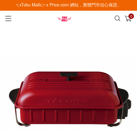
👈Toku Mall👉 x Price.com 網站，實體門市信心保證。
0
已加入購物車
查看