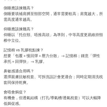
側睡應該揀幾高？
側睡要填補肩膊至頸部空間，通常需要較高；肩寬越大，所
需高度通常越高。
仰睡應該揀幾高？
仰睡以「托住頸、唔推高頭」為準則，中等高度更易維持頸
椎中立位。
記憶棉 vs 乳膠枕點揀？
想要「包覆＋慢回彈＋壓力分散」→ 記憶棉；鍾意「彈性
承托＋回彈快」→ 乳膠。
鼻敏感適合用嗎？
選擇親膚抗敏枕套、可拆洗設計會更適合；同時定期清洗枕
套同保持乾爽。
會唔會焗促？
有機會，但透氣結構（打孔/導氣槽/透氣枕套）可以大幅降
低焗促感。