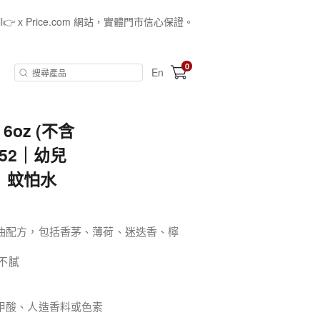
all👉 x Price.com 網站，實體門市信心保證。
0
En
 6oz (不含
1252｜幼兒
｜蚊怕水
精油配方，包括香茅、薄荷、迷迭香、檸
油不膩
甲酸、人造香料或色素