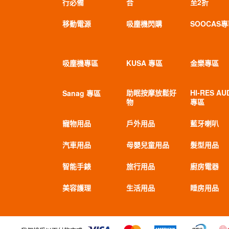
行必備
合
至2折
移動電源
吸塵機閃購
SOOCAS
吸塵機專區
KUSA 專區
金樂專區
助眠按摩放鬆好
HI-RES AU
Sanag 專區
物
專區
寵物用品
戶外用品
藍牙喇叭
汽車用品
母嬰兒童用品
髮型用品
智能手錶
旅行用品
廚房電器
美容護理
生活用品
睡房用品