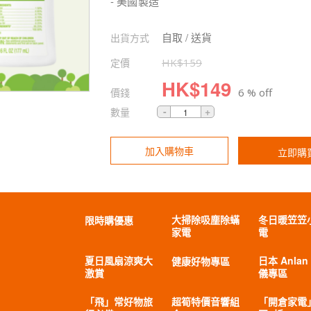
- 美國製造
自取 / 送貨
出貨方式
定價
HK$
159
HK$
149
價錢
6 % off
數量
加入購物車
立即購
大掃除吸塵除蟎
冬日暖笠笠
限時購優惠
家電
電
夏日風扇涼爽大
日本 Anlan
健康好物專區
激賞
儀專區
「飛」常好物旅
超筍特價音響組
「開倉家電