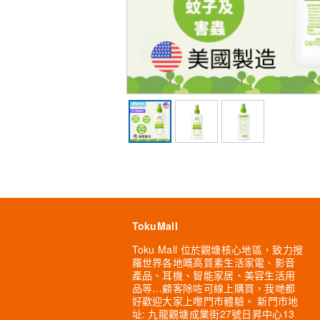
TokuMall
Toku Mall 位於觀塘核心地區，致力搜
羅世界各地嘅高質素生活家電、影音
產品、耳機、智能家居、美容生活用
品等…顧客除咗可線上購買，我哋都
好歡迎大家上嚟門市體驗。 新門市地
址: 九龍觀塘成業街27號日昇中心13