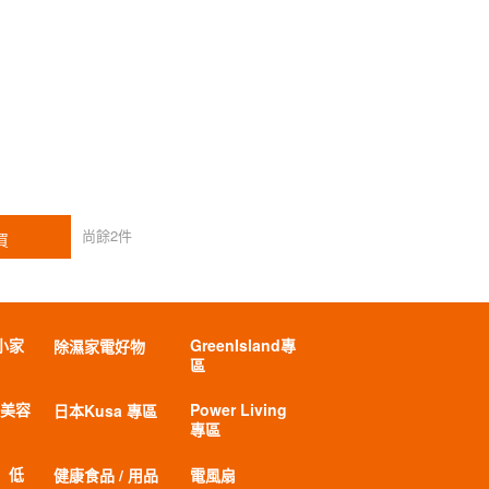
尚餘
2
件
買
小家
GreenIsland專
除濕家電好物
區
 美容
Power Living
日本Kusa 專區
專區
」低
健康食品 / 用品
電風扇