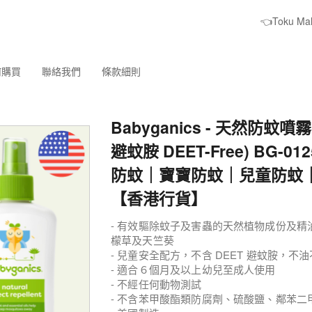
👈Toku M
何購買
聯絡我們
條款細則
Babyganics - 天然防蚊噴霧
避蚊胺 DEET-Free) BG-0
防蚊｜寶寶防蚊｜兒童防蚊
【香港行貨】
- 有效驅除蚊子及害蟲的天然植物成份及
檬草及天竺葵
- 兒童安全配方，不含 DEET 避蚊胺，不
- 適合６個月及以上幼兒至成人使用
- 不經任何動物測試
- 不含苯甲酸酯類防腐劑、硫酸鹽、鄰苯二