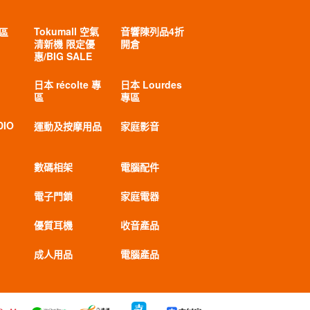
Tokumall 空氣
音響陳列品4折
專區
清新機 限定優
開倉
惠/BIG SALE
日本 récolte 專
日本 Lourdes
區
專區
DIO
運動及按摩用品
家庭影音
數碼相架
電腦配件
電子門鎖
家庭電器
優質耳機
收音產品
成人用品
電腦產品