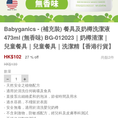
Babyganics - (補充裝) 餐具及奶樽洗潔液
473ml (無香味) BG-012023｜奶樽清潔｜
兒童餐具｜兒童餐具｜洗潔精【香港行貨】
HK$
102
27 % off
尚餘
2
件
HK$
139
數量
－
＋
1
- 天然安全之植物配方
- 適用於清洗任何碗碟及食具
- 直接泵出細緻柔和的泡沫，節省時間及用水
- 過水容易，不殘留於表面
- 安全無毒，適用於清洗嬰兒奶樽
- 不含刺激物，防敏感配方，經兒科及皮膚專科測試