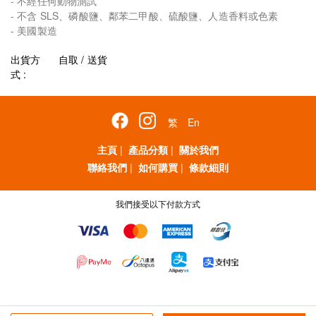
- 不經任何動物測試
- 不含 SLS、磷酸鹽、鄰苯二甲酸、硫酸鹽、人造香料或色素
- 美國製造
出貨方
自取 / 送貨
式 :
繁
En
主頁
|
產品分類
|
關於我們
聯絡我們
|
如何購買
|
條款細則
我們接受以下付款方式