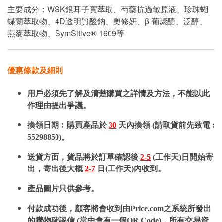
主要成分：WSK銀耳子實萃取、芍藥抗過敏原液、珍珠蝴
蝶蘭萃取物、4D透明質酸鈉、奧修妍、β-葡聚醣、泛醇、
燕麥萃取物、SymSitive® 1609等
優惠條款及細則
用戶必須先了解及清楚購買之詳情及方法，不能以此
作理由提出爭議。
換領日期︰購買產品於
30
天內換領 (請取貨前先致電 :
55298850)。
送貨方面，貨品將於訂單確認後
2-5
(工作天)日開始寄
出，寄出後大概
2-7
日(工作天)內收到。
產品圖片只供參考。
付款成功後，顧客將會收到由Price.com之系統所發出
的購物確認信 (當中會有一個QR Code)，所有交易資