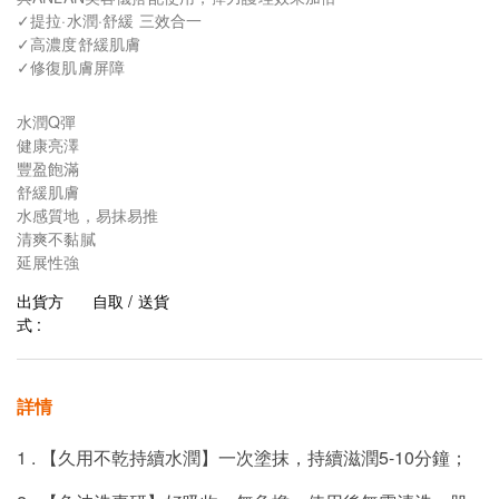
✓提拉·水潤·舒緩 三效合一
✓高濃度舒緩肌膚
✓修復肌膚屏障
水潤Q彈
健康亮澤
豐盈飽滿
舒緩肌膚
水感質地，易抹易推
清爽不黏膩
延展性強
出貨方
自取 / 送貨
式 :
詳情
1 . 【久用不乾持續水潤】一次塗抹，持續滋潤5-10分鐘；