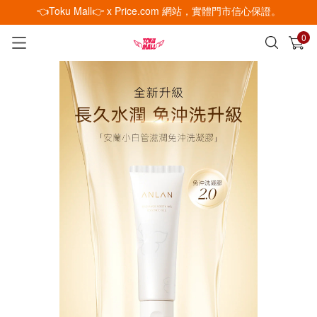
👈Toku Mall👉 x Price.com 網站，實體門市信心保證。
0
已加入購物車
查看