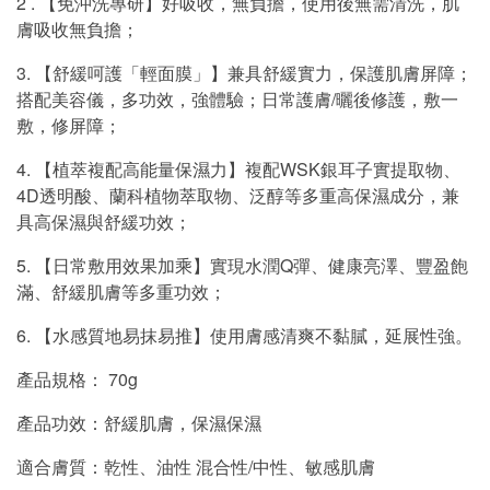
2 . 【免沖洗專研】好吸收，無負擔，使用後無需清洗，肌
膚吸收無負擔；
3. 【舒緩呵護「輕面膜」】兼具舒緩實力，保護肌膚屏障；
搭配美容儀，多功效，強體驗；日常護膚/曬後修護，敷一
敷，修屏障；
4. 【植萃複配高能量保濕力】複配WSK銀耳子實提取物、
4D透明酸、蘭科植物萃取物、泛醇等多重高保濕成分，兼
具高保濕與舒緩功效；
5. 【日常敷用效果加乘】實現水潤Q彈、健康亮澤、豐盈飽
滿、舒緩肌膚等多重功效；
6. 【水感質地易抹易推】使用膚感清爽不黏膩，延展性強。
產品規格： 70g
產品功效：舒緩肌膚，保濕保濕
適合膚質：乾性、油性 混合性/中性、敏感肌膚