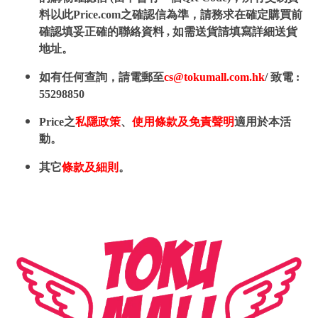
料以此Price.com之確認信為準，請務求在確定購買前
確認填妥正確的聯絡資料 , 如需送貨請填寫詳細送貨
地址。
如有任何查詢，請電郵至
cs@tokumall.com.hk
/ 致電 :
55298850
Price之
私隱政策
、
使用條款及免責聲明
適用於本活
動。
其它
條款及細則
。