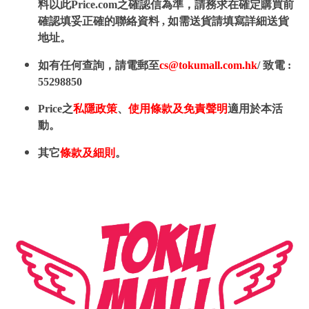
料以此Price.com之確認信為準，請務求在確定購買前
確認填妥正確的聯絡資料 , 如需送貨請填寫詳細送貨
地址。
如有任何查詢，請電郵至
cs@tokumall.com.hk
/ 致電 :
55298850
Price之
私隱政策
、
使用條款及免責聲明
適用於本活
動。
其它
條款及細則
。