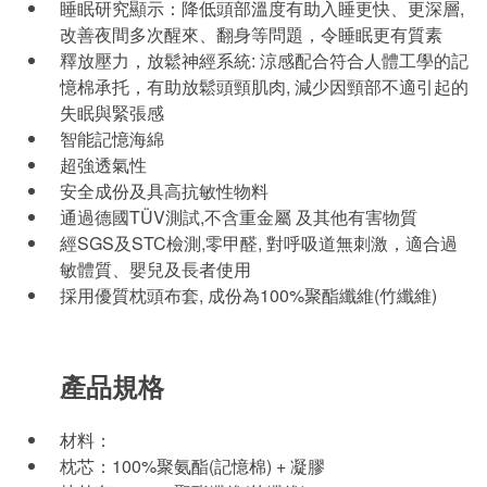
睡眠研究顯示：降低頭部溫度有助入睡更快、更深層,
改善夜間多次醒來、翻身等問題，令睡眠更有質素
釋放壓力，放鬆神經系統: 涼感配合符合人體工學的記
憶棉承托，有助放鬆頭頸肌肉, 減少因頸部不適引起的
失眠與緊張感
智能記憶海綿
超強透氣性
安全成份及具高抗敏性物料
通過德國TÜV測試,不含重金屬 及其他有害物質
經SGS及STC檢測,零甲醛, 對呼吸道無刺激，適合過
敏體質、嬰兒及長者使用
採用優質枕頭布套, 成份為100%聚酯纖維(竹纖維)
產品規格
材料：
枕芯：100%聚氨酯(記憶棉) + 凝膠