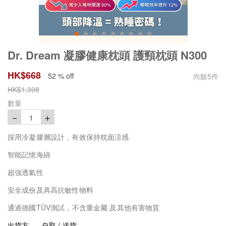
Dr. Dream 凝膠健康枕頭 護頸枕頭 N300
HK$
668
52 % off
尚餘
5
件
HK$
1,398
數量
－
＋
1
採用冷凝膠層設計，有效保持枕面涼感
智能記憶海綿
超強透氣性
安全成份及具高抗敏性物料
通過德國TÜV測試，不含重金屬 及其他有害物質
出貨方
自取 / 送貨