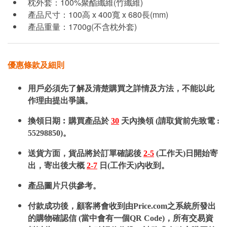
枕外套：100%聚酯纖維(竹纖維)
產品尺寸：100高 x 400寬 x 680長(mm)
產品重量：1700g(不含枕外套)
優惠條款及細則
用戶必須先了解及清楚購買之詳情及方法，不能以此
作理由提出爭議。
換領日期︰購買產品於
30
天內換領 (請取貨前先致電 :
55298850)。
送貨方面，貨品將於訂單確認後
2-5
(工作天)日開始寄
出，寄出後大概
2-7
日(工作天)內收到。
產品圖片只供參考。
付款成功後，顧客將會收到由Price.com之系統所發出
的購物確認信 (當中會有一個QR Code)，所有交易資