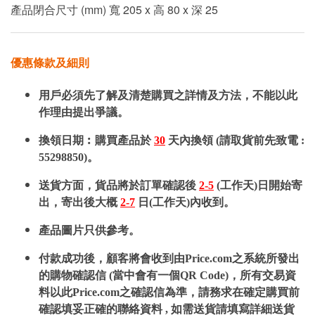
產品閉合尺寸 (mm) 寬 205 x 高 80 x 深 25
優惠條款及細則
用戶必須先了解及清楚購買之詳情及方法，不能以此
作理由提出爭議。
換領日期︰購買產品於
30
天內換領 (請取貨前先致電 :
55298850)。
送貨方面，貨品將於訂單確認後
2-5
(工作天)日開始寄
出，寄出後大概
2-7
日(工作天)內收到。
產品圖片只供參考。
付款成功後，顧客將會收到由Price.com之系統所發出
的購物確認信 (當中會有一個QR Code)，所有交易資
料以此Price.com之確認信為準，請務求在確定購買前
確認填妥正確的聯絡資料 , 如需送貨請填寫詳細送貨