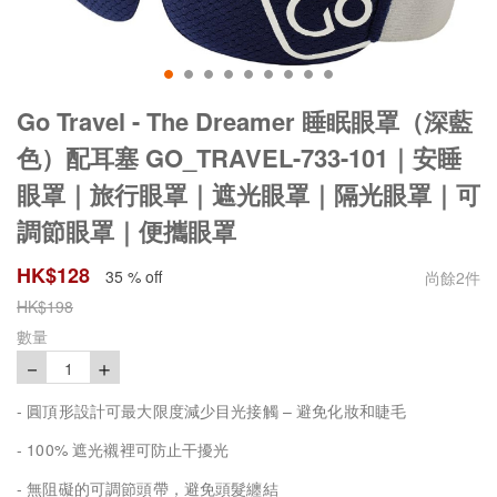
Go Travel - The Dreamer 睡眠眼罩（深藍
色）配耳塞 GO_TRAVEL-733-101｜安睡
眼罩｜旅行眼罩｜遮光眼罩｜隔光眼罩｜可
調節眼罩｜便攜眼罩
HK$
128
35 % off
尚餘
2
件
HK$
198
數量
－
＋
1
- 圓頂形設計可最大限度減少目光接觸 – 避免化妝和睫毛
- 100% 遮光襯裡可防止干擾光
- 無阻礙的可調節頭帶，避免頭髮纏結