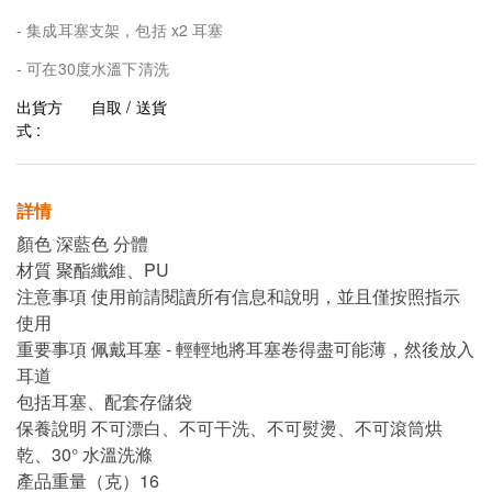
- 集成耳塞支架，包括 x2 耳塞
- 可在30度水溫下清洗
出貨方
自取 / 送貨
式 :
詳情
顏色 深藍色 分體
材質 聚酯纖維、PU
注意事項 使用前請閱讀所有信息和說明，並且僅按照指示
使用
重要事項 佩戴耳塞 - 輕輕地將耳塞卷得盡可能薄，然後放入
耳道
包括耳塞、配套存儲袋
保養說明 不可漂白、不可干洗、不可熨燙、不可滾筒烘
乾、30° 水溫洗滌
產品重量（克）16