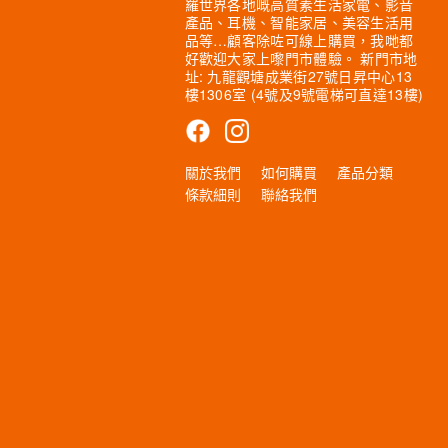
羅世界各地嘅高質素生活家電、影音
產品、耳機、智能家居、美容生活用
品等…顧客除咗可線上購買，我哋都
好歡迎大家上嚟門市體驗。 新門市地
址: 九龍觀塘成業街27號日昇中心13
樓1306室 (4號及9號電梯可直達13樓)
關於我們
如何購買
產品分類
條款細則
聯絡我們