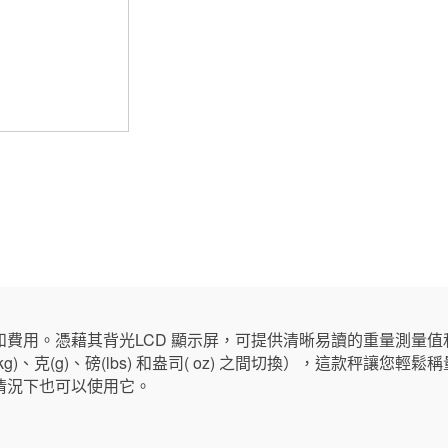
和費用。憑藉其背光LCD 顯示屏，可提供清晰易讀的重量測量
)、克(g)、磅(lbs) 和盎司( oz) 之間切換），這款秤讓您
情況下也可以使用它。