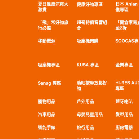
夏日風扇涼爽大
日本 Anlan
健康好物專區
激賞
儀專區
「飛」常好物旅
超筍特價音響組
「開倉家電
行必備
合
至2折
移動電源
吸塵機閃購
SOOCAS
吸塵機專區
KUSA 專區
金樂專區
助眠按摩放鬆好
HI-RES AU
Sanag 專區
物
專區
寵物用品
戶外用品
藍牙喇叭
汽車用品
母嬰兒童用品
髮型用品
智能手錶
旅行用品
廚房電器