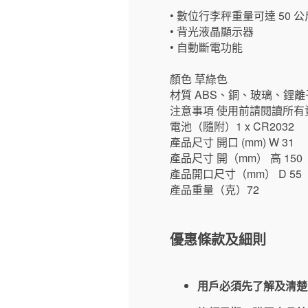
• 數位行李秤重量可達 50 公斤
• 背光液晶顯示器
• 自動斷電功能
顏色 草綠色
材質 ABS、銅、玻璃、鋰離
注意事項 使用前請閱讀所
電池（隨附）1 x CR2032
產品尺寸 開口 (mm) W 31
產品尺寸 開（mm） 高 150
產品開口尺寸（mm） D 55
產品重量（克）72
優惠條款及細則
用戶必須先了解及清楚