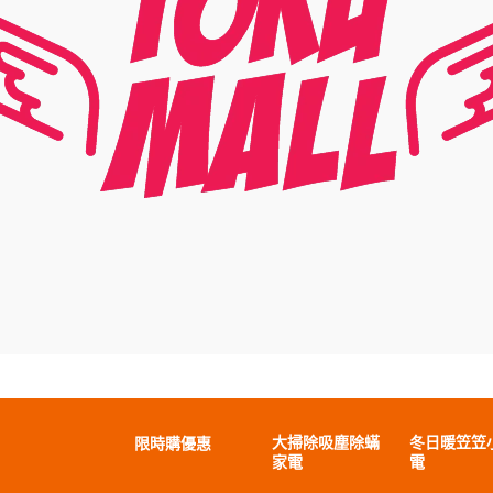
大掃除吸塵除蟎
冬日暖笠笠
限時購優惠
家電
電