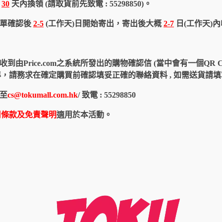
於
30
天內換領 (請取貨前先致電 : 55298850)。
訂單確認後
2-5
(工作天)日開始寄出，寄出後大概
2-7
日(工作天)
由Price.com之系統所發出的購物確認信 (當中會有一個QR 
認信為準，請務求在確定購買前確認填妥正確的聯絡資料 , 如需送貨
至
cs@tokumall.com.hk
/ 致電 : 55298850
用條款及免責聲明
適用於本活動。