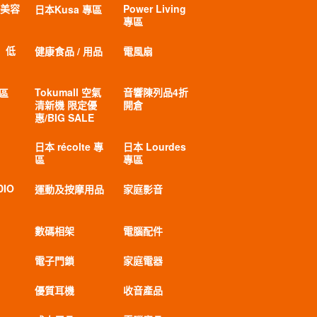
 美容
Power Living
日本Kusa 專區
專區
」低
健康食品 / 用品
電風扇
Tokumall 空氣
音響陳列品4折
專區
清新機 限定優
開倉
惠/BIG SALE
日本 récolte 專
日本 Lourdes
區
專區
DIO
運動及按摩用品
家庭影音
數碼相架
電腦配件
電子門鎖
家庭電器
優質耳機
收音產品