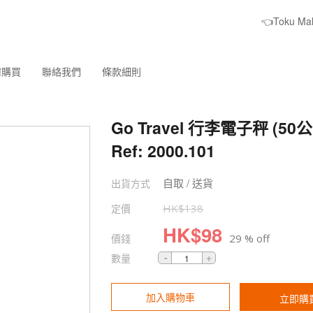
👈Toku M
何購買
聯絡我們
條款細則
Go Travel 行李電子秤 (50公
Ref: 2000.101
自取 / 送貨
出貨方式
定價
HK$
138
HK$
98
價錢
29 % off
數量
加入購物車
立即購