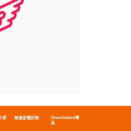
小家
GreenIsland專
除濕家電好物
區