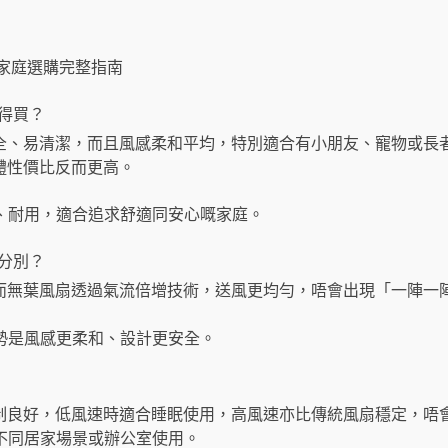
港家庭選購完整指南
值得買？
全、易清潔，而且風感柔和平均，特別適合有小朋友、寵物或長
體性價比反而更高。
風扇安全、耐用，適合追求舒適同安心嘅家庭。
咩分別？
而無葉風扇透過氣流倍增技術，送風更均勻，唔會出現「一陣一
風扇的優勢是風感更柔和、設計更安全。
制良好，低風速時適合睡眠使用，高風速亦比傳統風扇穩定，唔
扇適合不同居家場景或辦公室使用。