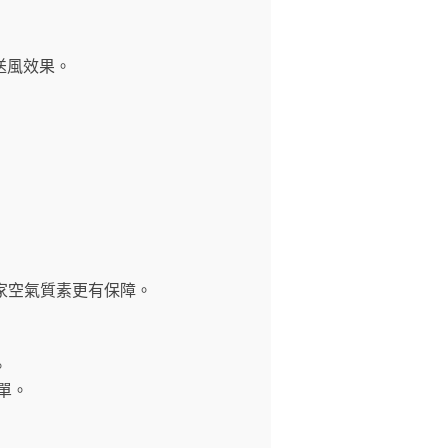
送風效果。
對居家空氣質素更有保障。
。
簡單。