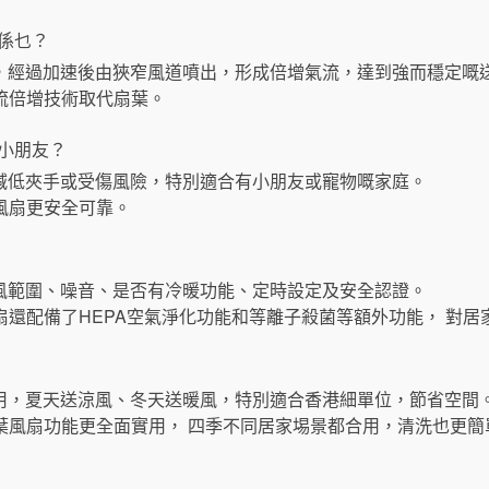
理係乜？
，經過加速後由狹窄風道噴出，形成倍增氣流，達到強而穩定嘅
扇以氣流倍增技術取代扇葉。
有小朋友？
減低夾手或受傷風險，特別適合有小朋友或寵物嘅家庭。
設計令風扇更安全可靠。
風範圍、噪音、是否有冷暖功能、定時設定及安全認證。
高階無葉風扇還配備了HEPA空氣淨化功能和等離子殺菌等額外功能， 
用，夏天送涼風、冬天送暖風，特別適合香港細單位，節省空間
暖二合一無葉風扇功能更全面實用， 四季不同居家埸景都合用，清洗也更