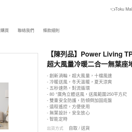
👈Toku M
何購買
聯絡我們
條款細則
【陳列品】Power Living TP-
超大風量冷暖二合一無葉座
- 創新渦輪，超大風量，十檔風速
- 冷暖送風，冬天溫暖，夏天涼爽
- 五秒速熱，對流循環
- 80 °廣角立體送風，送風範圍250平方尺
- 雙重安全防護，防傾倒加固底盤
- 遠程遙控，方便使用
- 無葉設計，安全放心
- 智能定時
自取 / 送貨
出貨方式