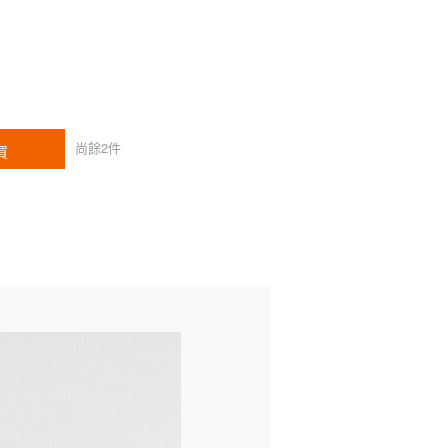
尚餘
2
件
買