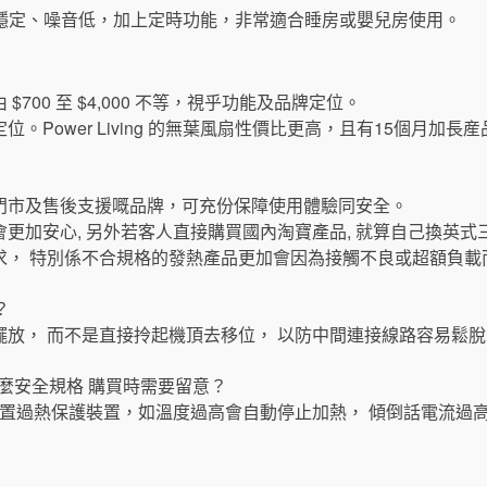
葉風扇風感穩定、噪音低，加上定時功能，非常適合睡房或嬰兒房使用。
700 至 $4,000 不等，視乎功能及品牌定位。
。Power Living 的無葉風扇性價比更高，且有15個月加
門市及售後支援嘅品牌，可充份保障使用體驗同安全。
更加安心, 另外若客人直接購買國內淘寶產品, 就算自己換英式
求， 特別係不合規格的發熱產品更加會因為接觸不良或超額負載
？
放， 而不是直接拎起機頂去移位， 以防中間連接線路容易鬆脫
什麼安全規格 購買時需要留意？
無葉風扇內置過熱保護裝置，如溫度過高會自動停止加熱， 傾倒話電流