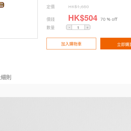
定價
HK$
1,680
HK$
504
價錢
70 % off
數量
加入購物車
立即購
及細則