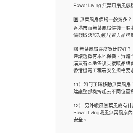
Power Living 無
9️⃣ 無葉風扇價錢一般幾多？
香港市面無葉風扇價錢一般由 $
價錢取決於功能配置與品牌定位
🔟 無葉風扇邊度買比較好？
建議選擇有本地保養、實體
購買有本地售後支援嘅品牌會
香港機電工程署安全規格要
11）如何正確移動無葉風扇
建議整部機拎起去不同位置擺
12） 另外暖風無葉風扇有
Power living暖風
安全。