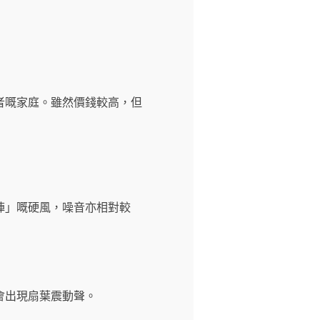
者嘅家庭。雖然價錢較高，但
陣」嘅硬風，噪音亦相對較
會出現扇葉震動聲。