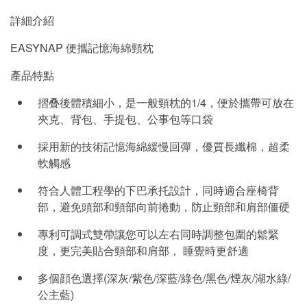
詳細介紹
EASYNAP 便攜記憶海綿頸枕
產品特點
摺叠後體積細小，是一般頸枕的1/4，便於攜帶可放在
夾克、背包、手提包、公事包等口袋
採用新的技術記憶海綿緩慢回彈，優質長纖棉，超柔
軟觸感
符合人體工程學的下巴承托設計，同時適合座椅背
部，避免頭部和頸部向前捲動，防止頸部和肩部僵硬
專利可調式雙帶讓您可以左右同時調整包圍的鬆緊
度，更完美貼合頸部和肩部， 睡覺時更舒適
多個顔色選擇(深灰/紫色/深藍/綠色/黑色/煙灰/湖水綠/
公主藍)