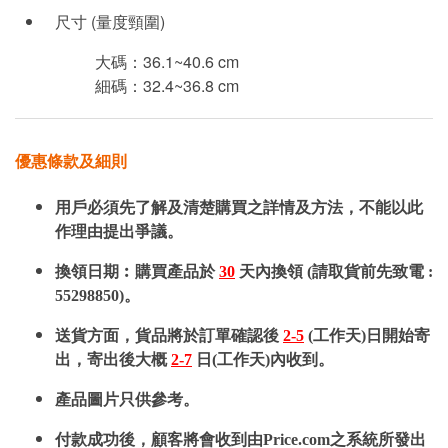
尺寸 (量度頸圍)
大碼：36.1~40.6 cm
細碼：32.4~36.8 cm
優惠條款及細則
用戶必須先了解及清楚購買之詳情及方法，不能以此
作理由提出爭議。
換領日期︰購買產品於
30
天內換領 (請取貨前先致電 :
55298850)。
送貨方面，貨品將於訂單確認後
2-5
(工作天)日開始寄
出，寄出後大概
2-7
日(工作天)內收到。
產品圖片只供參考。
付款成功後，顧客將會收到由Price.com之系統所發出