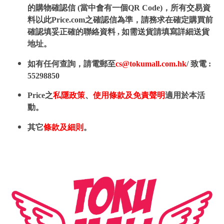
的購物確認信 (當中會有一個QR Code)，所有交易資
料以此Price.com之確認信為準，請務求在確定購買前
確認填妥正確的聯絡資料 , 如需送貨請填寫詳細送貨
地址。
如有任何查詢，請電郵至
cs@tokumall.com.hk
/ 致電 :
55298850
Price之
私隱政策
、
使用條款及免責聲明
適用於本活
動。
其它
條款及細則
。