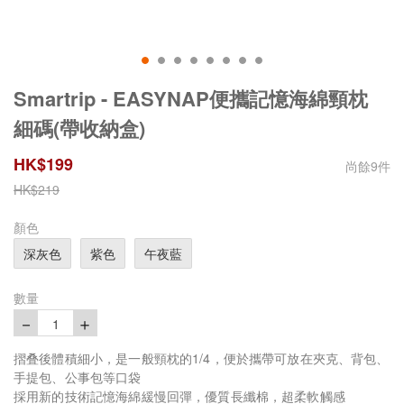
Smartrip - EASYNAP便攜記憶海綿頸枕
細碼(帶收納盒)
HK$
199
尚餘
9
件
HK$
219
顏色
深灰色
紫色
午夜藍
數量
－
＋
1
摺叠後體積細小，是一般頸枕的1/4，便於攜帶可放在夾克、背包、
手提包、公事包等口袋
採用新的技術記憶海綿緩慢回彈，優質長纖棉，超柔軟觸感