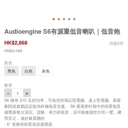
Audioengine S6有源重低音喇叭｜低音炮
HK$
2,868
尚餘
2
件
HK$
3,180
顏色
黑色
白色
灰色
數量
－
＋
1
S6 擁有 210 瓦的功率，可為您的筆記型電腦、桌上型電腦、家庭
劇院或遊戲設定提供終極低音支援。 S6 透過密封箱中的前置低音
揚聲器發出深沉、流暢、有力的低音，這可能會讓您大吃一驚。總
而言之，做好被震撼的
- 6" 長衝程前置低音揚聲器