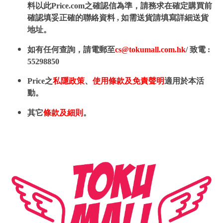
料以此Price.com之確認信為準，請務求在確定購買前
確認填妥正確的聯絡資料 , 如需送貨請填寫詳細送貨
地址。
如有任何查詢，請電郵至
cs@tokumall.com.hk
/ 致電 :
55298850
Price之
私隱政策
、
使用條款及免責聲明
適用於本活
動。
其它
條款及細則
。