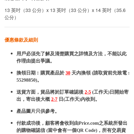
13 英吋（33 公分）x 13 英吋（33 公分）x 14 英吋（35.6
公分）
優惠條款及細則
用戶必須先了解及清楚購買之詳情及方法，不能以此
作理由提出爭議。
換領日期︰購買產品於
30
天內換領 (請取貨前先致電 :
55298850)。
送貨方面，貨品將於訂單確認後
2-5
(工作天)日開始寄
出，寄出後大概
2-7
日(工作天)內收到。
產品圖片只供參考。
付款成功後，顧客將會收到由Price.com之系統所發出
的購物確認信 (當中會有一個QR Code)，所有交易資