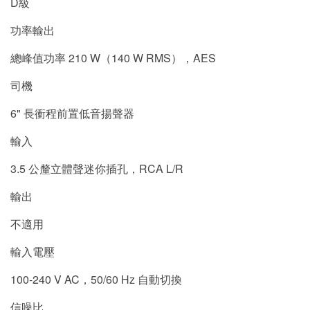
D級
功率輸出
總峰值功率 210 W（140 W RMS），AES
司機
6" 長衝程前置低音揚聲器
輸入
3.5 公釐立體聲迷你插孔，RCA L/R
輸出
不適用
輸入電壓
100-240 V AC，50/60 Hz 自動切換
信噪比