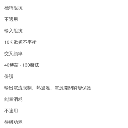
標稱阻抗
不適用
輸入阻抗
10K 歐姆不平衡
交叉頻率
40赫茲 - 130赫茲
保護
輸出電流限制、熱過溫、電源開關瞬變保護
能量消耗
不適用
待機功耗