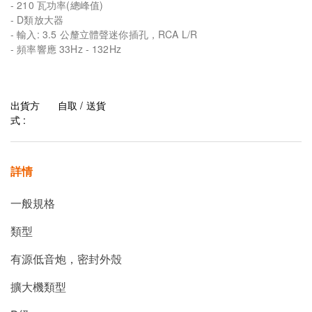
- 210 瓦功率(總峰值)
- D類放大器
- 輸入: 3.5 公釐立體聲迷你插孔，RCA L/R
- 頻率響應 33Hz - 132Hz
出貨方
自取 / 送貨
式 :
詳情
一般規格
類型
有源低音炮，密封外殼
擴大機類型