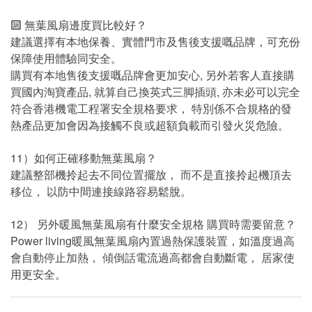
🔟 無葉風扇邊度買比較好？
建議選擇有本地保養、實體門市及售後支援嘅品牌，可充份
保障使用體驗同安全。
購買有本地售後支援嘅品牌會更加安心, 另外若客人直接購
買國內淘寶產品, 就算自己換英式三脚插頭, 亦未必可以完全
符合香港機電工程署安全規格要求， 特別係不合規格的發
熱產品更加會因為接觸不良或超額負載而引發火災危險。
11）如何正確移動無葉風扇？
建議整部機拎起去不同位置擺放， 而不是直接拎起機頂去
移位， 以防中間連接線路容易鬆脫。
12） 另外暖風無葉風扇有什麼安全規格 購買時需要留意？
Power living暖風無葉風扇內置過熱保護裝置，如溫度過高
會自動停止加熱， 傾倒話電流過高都會自動斷電， 居家使
用更安全。