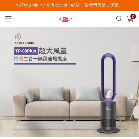
👈Toku Mall👉 x Price.com 網站，實體門市信心保證。
0
已加入購物車
查看