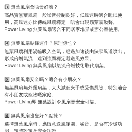
3️⃣ 無葉風扇會唔會好嘈？
高品質無葉風扇一般噪音控制良好，低風速時適合睡眠使
用，高風速亦比傳統風扇穩定，唔會出現扇葉震動聲。
Power Living 無葉風扇適合不同居家場景或辦公室使用。
4️⃣ 無葉風扇點樣運作？原理係乜？
無葉風扇利用渦輪吸入空氣，經過加速後由狹窄風道噴出，
形成倍增氣流，達到強而穩定嘅送風效果。
Power Living 無葉風扇以氣流倍增技術取代扇葉。
5️⃣ 無葉風扇安全嗎？適合有小朋友？
無葉風扇無外露扇葉，大大減低夾手或受傷風險，特別適合
有小朋友或寵物嘅家庭。
Power Living即 無葉設計令風扇更安全可靠。
6️⃣ 無葉風扇邊隻好？點揀？
選擇無葉風扇時，應留意送風範圍、噪音、是否有冷暖功
能、定時設定及安全認證。