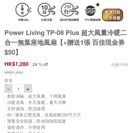
Power Living TP-08 Plus 超大風量冷暖二
合一無葉座地風扇【+贈送1張 百佳現金券
$50】
HK$
1,280
24 % off
尚餘
10
件
HK$
1,680
數量
－
＋
1
- 創新渦輪，超大風量，十檔風速
- 冷暖送風，冬天溫暖，夏天涼爽
- 五秒速熱，對流循環
- 80 °廣角立體送風，送風範圍250平方尺
- 雙重安全防護，防傾倒加固底盤
- 遠程遙控，方便使用