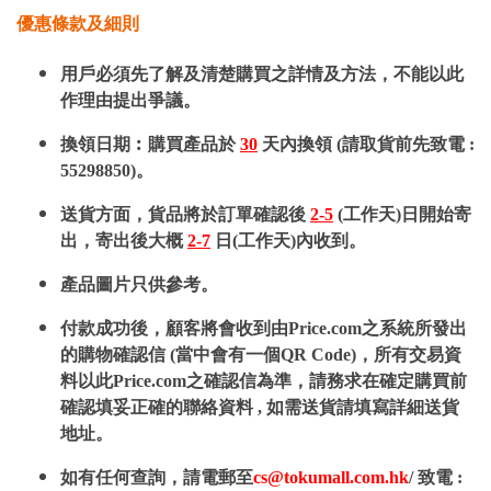
優惠條款及細則
用戶必須先了解及清楚購買之詳情及方法，不能以此
作理由提出爭議。
換領日期︰購買產品於
30
天內換領 (請取貨前先致電 :
55298850)。
送貨方面，貨品將於訂單確認後
2-5
(工作天)日開始寄
出，寄出後大概
2-7
日(工作天)內收到。
產品圖片只供參考。
付款成功後，顧客將會收到由Price.com之系統所發出
的購物確認信 (當中會有一個QR Code)，所有交易資
料以此Price.com之確認信為準，請務求在確定購買前
確認填妥正確的聯絡資料 , 如需送貨請填寫詳細送貨
地址。
如有任何查詢，請電郵至
cs@tokumall.com.hk
/ 致電 :