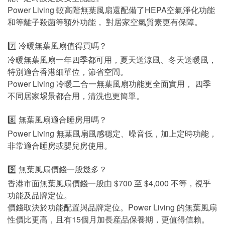
Power Living 較高階無葉風扇還配備了HEPA空氣淨化功能
和等離子殺菌等額外功能， 對居家空氣質素更有保障。
7️⃣ 冷暖無葉風扇值得買嗎？
冷暖無葉風扇一年四季都可用，夏天送涼風、冬天送暖風，
特別適合香港細單位，節省空間。
Power Living 冷暖二合一無葉風扇功能更全面實用， 四季
不同居家埸景都合用，清洗也更簡單。
8️⃣ 無葉風扇適合睡房用嗎？
Power Living 無葉風扇風感穩定、噪音低，加上定時功能，
非常適合睡房或嬰兒房使用。
9️⃣ 無葉風扇價錢一般幾多？
香港市面無葉風扇價錢一般由 $700 至 $4,000 不等，視乎
功能及品牌定位。
價錢取決於功能配置與品牌定位。Power Living 的無葉風扇
性價比更高，且有15個月加長産品保養期，更值得信賴。