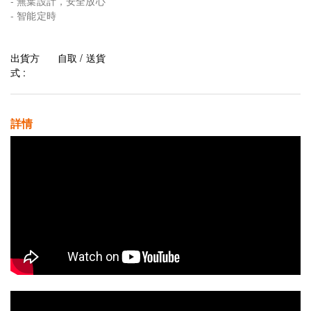
- 無葉設計，安全放心
- 智能定時
出貨方
自取 / 送貨
式 :
詳情