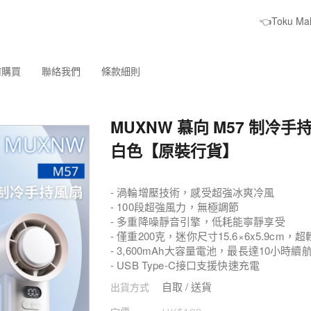
👈Toku M
何購買
聯絡我們
條款細則
MUXNW 慕向 M57 制冷手
白色【原裝行貨】
- 渦輪增壓技術，感受超強冰爽冷風
- 100段超強風力，無極調節
- 多重降噪靜音引擎，低耗能寧靜享受
- 僅重200克，迷你尺寸15.6×6x5.9cm
- 3,600mAh大容量電池，最長達10小時續
- USB Type-C接口支援快速充電
自取 / 送貨
出貨方式