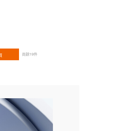
尚餘
19
件
買