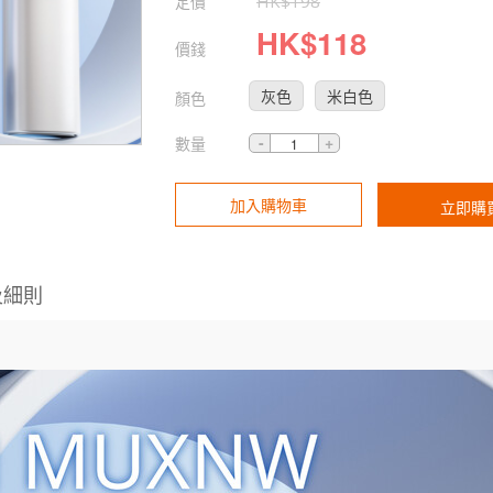
定價
HK$
198
HK$
118
價錢
灰色
米白色
顏色
數量
加入購物車
立即購
及細則