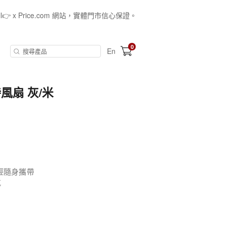
all👉 x Price.com 網站，實體門市信心保證。
0
En
持風扇 灰/米
，超輕隨身攜帶
航