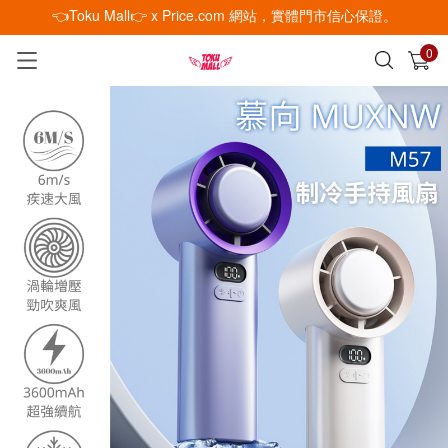
👈Toku Mall👉 x Price.com 網站，實體門市信心保證。
0
已加入購物車
查看