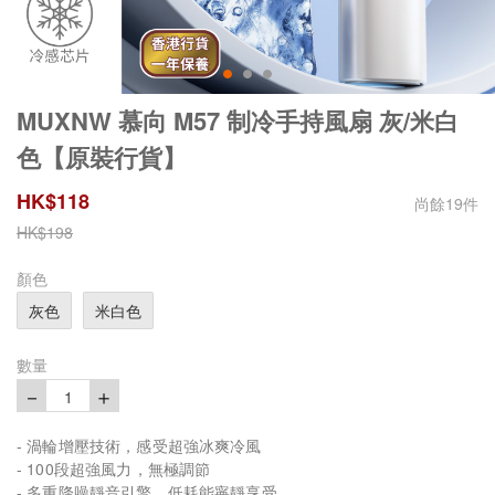
MUXNW 慕向 M57 制冷手持風扇 灰/米白
色【原裝行貨】
HK$
118
尚餘
19
件
HK$
198
顏色
灰色
米白色
數量
－
＋
1
- 渦輪增壓技術，感受超強冰爽冷風
- 100段超強風力，無極調節
- 多重降噪靜音引擎，低耗能寧靜享受