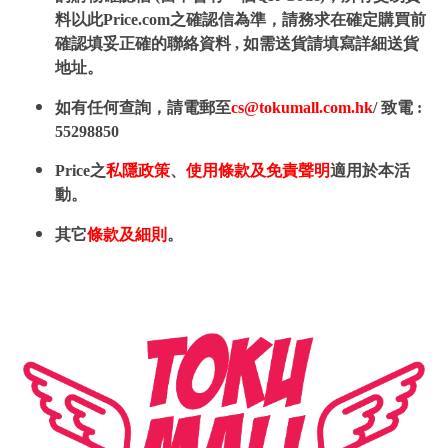
料以此Price.com之確認信為準，請務求在確定購買前
確認填妥正確的聯絡資料 , 如需送貨請填寫詳細送貨
地址。
如有任何查詢，請電郵至
cs@tokumall.com.hk
/ 致電 :
55298850
Price之
私隱政策
、
使用條款及免責聲明
適用於本活
動。
其它
條款及細則
。