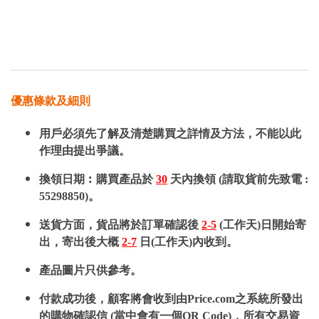
優惠條款及細則
用戶必須先了解及清楚購買之詳情及方法，不能以此
作理由提出爭議。
換領日期︰購買產品於
30
天內換領 (請取貨前先致電 :
55298850)。
送貨方面，貨品將於訂單確認後
2-5
(工作天)日開始寄
出，寄出後大概
2-7
日(工作天)內收到。
產品圖片只供參考。
付款成功後，顧客將會收到由Price.com之系統所發出
的購物確認信 (當中會有一個QR Code)，所有交易資