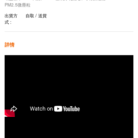
PM2.5微塵粒
出貨方
自取 / 送貨
式 :
詳情