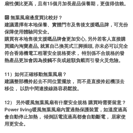
扇性價比更高，且有15個月加長産品保養期，更值得信賴。
🔟 無葉風扇邊度買比較好？
建議選擇有本地保養、實體門市及售後支援嘅品牌，可充份
保障使用體驗同安全。
購買有本地售後支援嘅品牌會更加安心, 另外若客人直接購
買國內淘寶產品, 就算自己換英式三脚插頭, 亦未必可以完全
符合香港機電工程署安全規格要求， 特別係不合規格的發
熱產品更加會因為接觸不良或超額負載而引發火災危險。
11）如何正確移動無葉風扇？
建議整部機拎起去不同位置擺放， 而不是直接拎起機頂去
移位， 以防中間連接線路容易鬆脫。
12） 另外暖風無葉風扇有什麼安全規格 購買時需要留意？
Power living暖風無葉風扇內置過熱保護裝置，如溫度過高
會自動停止加熱， 傾倒話電流過高都會自動斷電， 居家使
用更安全。