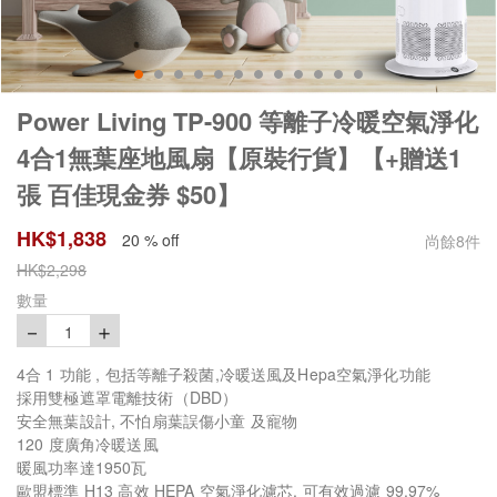
Power Living TP-900 等離子冷暖空氣淨化
4合1無葉座地風扇【原裝行貨】【+贈送1
張 百佳現金券 $50】
HK$
1,838
20 % off
尚餘
8
件
HK$
2,298
數量
－
＋
1
4合 1 功能 , 包括等離子殺菌,冷暖送風及Hepa空氣淨化功能
採用雙極遮罩電離技術（DBD）
安全無葉設計, 不怕扇葉誤傷小童 及寵物
120 度廣角冷暖送風
暖風功率達1950瓦
歐盟標準 H13 高效 HEPA 空氣淨化濾芯, 可有效過濾 99.97%