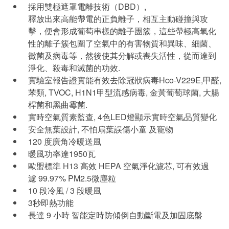
採用雙極遮罩電離技術（DBD）,
釋放出來高能帶電的正負離子，相互主動碰撞與攻
擊，便會形成葡萄串樣的離子團簇，這些帶極高氧化
性的離子簇包圍了空氣中的有害物質和異味、細菌、
黴菌及病毒等，然後使其分解或喪失活性，從而達到
淨化、殺毒和滅菌的功效.
實驗室報告證實能有效去除冠狀病毒Hco-V229E,甲醛,
苯類, TVOC, H1N1甲型流感病毒, 金黃葡萄球菌, 大腸
桿菌和黑曲霉菌.
實時空氣質素監查, 4色LED燈顯示實時空氣品質變化
安全無葉設計, 不怕扇葉誤傷小童 及寵物
120 度廣角冷暖送風
暖風功率達1950瓦
歐盟標準 H13 高效 HEPA 空氣淨化濾芯, 可有效過
濾 99.97% PM2.5微塵粒
10 段冷風 / 3 段暖風
3秒即熱功能
長達 9 小時 智能定時防傾倒自動斷電及加固底盤