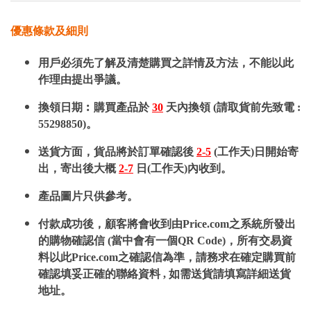
優惠條款及細則
用戶必須先了解及清楚購買之詳情及方法，不能以此
作理由提出爭議。
換領日期︰購買產品於
30
天內換領 (請取貨前先致電 :
55298850)。
送貨方面，貨品將於訂單確認後
2-5
(工作天)日開始寄
出，寄出後大概
2-7
日(工作天)內收到。
產品圖片只供參考。
付款成功後，顧客將會收到由Price.com之系統所發出
的購物確認信 (當中會有一個QR Code)，所有交易資
料以此Price.com之確認信為準，請務求在確定購買前
確認填妥正確的聯絡資料 , 如需送貨請填寫詳細送貨
地址。