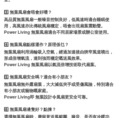
3️⃣ 無葉風扇會唔會好嘈？
高品質無葉風扇一般噪音控制良好，低風速時適合睡眠使
用，高風速亦比傳統風扇穩定，唔會出現扇葉震動聲。
Power Living 無葉風扇適合不同居家場景或辦公室使用。
4️⃣ 無葉風扇點樣運作？原理係乜？
無葉風扇利用渦輪吸入空氣，經過加速後由狹窄風道噴出，
形成倍增氣流，達到強而穩定嘅送風效果。
Power Living 無葉風扇以氣流倍增技術取代扇葉。
5️⃣ 無葉風扇安全嗎？適合有小朋友？
無葉風扇無外露扇葉，大大減低夾手或受傷風險，特別適合
有小朋友或寵物嘅家庭。
Power Living即 無葉設計令風扇更安全可靠。
6️⃣ 無葉風扇邊隻好？點揀？
選擇無葉風扇時，應留意送風範圍、噪音、是否有冷暖功