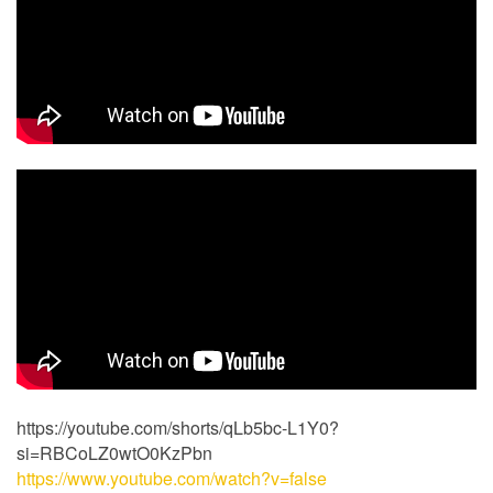
https://youtube.com/shorts/qLb5bc-L1Y0?
si=RBCoLZ0wtO0KzPbn
https://www.youtube.com/watch?v=false