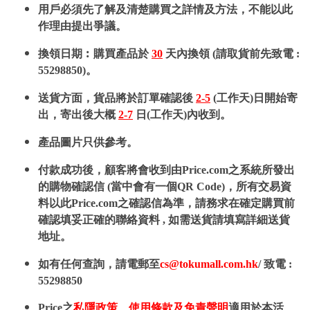
用戶必須先了解及清楚購買之詳情及方法，不能以此
作理由提出爭議。
換領日期︰購買產品於
30
天內換領 (請取貨前先致電 :
55298850)。
送貨方面，貨品將於訂單確認後
2-5
(工作天)日開始寄
出，寄出後大概
2-7
日(工作天)內收到。
產品圖片只供參考。
付款成功後，顧客將會收到由Price.com之系統所發出
的購物確認信 (當中會有一個QR Code)，所有交易資
料以此Price.com之確認信為準，請務求在確定購買前
確認填妥正確的聯絡資料 , 如需送貨請填寫詳細送貨
地址。
如有任何查詢，請電郵至
cs@tokumall.com.hk
/ 致電 :
55298850
Price之
私隱政策
、
使用條款及免責聲明
適用於本活