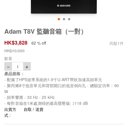
Adam T8V 監聽音箱（一對）
HK$
3,828
62 % off
尚餘
1
件
HK$
10,000
數量
－
＋
1
產品規格：
- 配備了HPS波導系統的1.9寸U-ART帶狀加速高頻單元
- 聚丙烯8寸低音單元和背部開口的低音倒向孔 - 總額定功率：90
W
- 頻率響應：33 Hz - 25 kHz
- 每對音箱在1米處測得的最高聲壓級: ≥118 dB
出貨方
自取 / 送貨
式 :