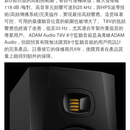
新D類功放的高動態範圍，各自可達極限值，最大聲壓級
118 dB /每對。高音單元頻響可達到25 kHz，與HPS波導技
術(高頻傳播系統)完美協作，實現最佳高頻響應。這意味著
可控、可用的最優聽音位置的範圍也被增大了。 T8V的低頻
響應也經過了改善，低至33 Hz，尤其適合常製作重低音的
專業用戶。 ADAM Audio T8V 8寸監聽音箱是為青睞ADAM
Audio，但因預算有限無法購買8寸監聽音箱的用戶而設計
的完美產品。註冊後它的保修期共5年，使購買者在產品質
量上能得到額外的保障。