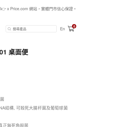
all👉 x Price.com 網站，實體門市信心保證。
0
En
01 桌面便
殺菌
NA結構, 可殺死大腸杆菌及葡萄球菌
成真正無死角殺菌