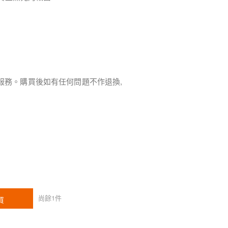
服務。購買後如有任何問題不作退換,
尚餘
1
件
買