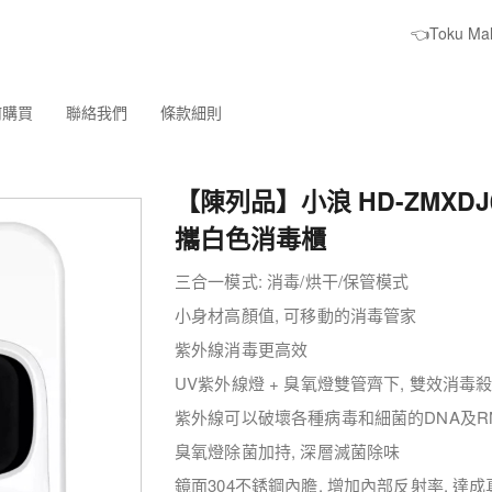
👈Toku M
何購買
聯絡我們
條款細則
【陳列品】小浪 HD-ZMXDJ
攜白色消毒櫃
三合一模式: 消毒/烘干/保管模式
小身材高顏值, 可移動的消毒管家
紫外線消毒更高效
UV紫外線燈 + 臭氧燈雙管齊下, 雙效消毒
紫外線可以破壞各種病毒和細菌的DNA及R
臭氧燈除菌加持, 深層滅菌除味
鏡面304不銹鋼內膽, 增加內部反射率, 達