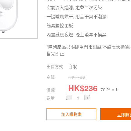
空氣流入過濾, 避免二次污染
一键曖風烘干, 用品干爽不潮濕
簡易觸控面板
內置感應夜燈, 晚上消毒不摸黑
*陳列產品只限即場門市測試,不設七天換貨
售完即止
自取
出貨方式
定價
HK$
788
HK$
236
價錢
70 % off
數量
加入購物車
立即購