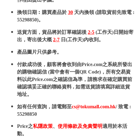
換領日期︰購買產品於
30
天內換領 (請取貨前先致電 :
55298850)。
送貨方面，貨品將於訂單確認後
2-5
(工作天)日開始寄
出，寄出後大概
2-7
日(工作天)內收到。
產品圖片只供參考。
付款成功後，顧客將會收到由Price.com之系統所發出
的購物確認信 (當中會有一個QR Code)，所有交易資
料以此Price.com之確認信為準，請務求在確定購買前
確認填妥正確的聯絡資料 , 如需送貨請填寫詳細送貨
地址。
如有任何查詢，請電郵至
cs@tokumall.com.hk
/ 致電 :
55298850
Price之
私隱政策
、
使用條款及免責聲明
適用於本活
動。