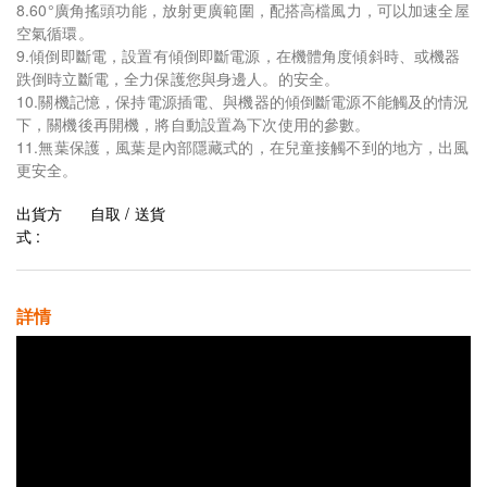
8.60°廣角搖頭功能，放射更廣範圍，配搭高檔風力，可以加速全屋
空氣循環。
9.傾倒即斷電，設置有傾倒即斷電源，在機體角度傾斜時、或機器
跌倒時立斷電，全力保護您與身邊人。的安全。
10.關機記憶，保持電源插電、與機器的傾倒斷電源不能觸及的情況
下，關機後再開機，將自動設置為下次使用的參數。
11.無葉保護，風葉是內部隱藏式的，在兒童接觸不到的地方，出風
更安全。
出貨方
自取 / 送貨
式 :
詳情