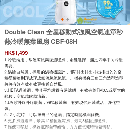
Double Clean 全屋移動式強風空氣速淨秒
熱冷暖無葉風扇 CBF-08H
HK$
1,499
1.冷暖兩用，常溫涼風與恆溫暖風，兩種選擇，滿足四季不同冷暖
需要。
2.渦輪自然風，採用的渦輪機設計，“將”排出排出排出排出的的空
氣從葉輪到形成形成氣流氣流氣流。。機身機身三角三角造型造型
將將有效有效有效更接近自然風。
3.HEPA過濾網，雙側平均設置有過濾網，有效去除PM0.3或更大的
顆粒，空氣越吹越清新。
4.UV紫外線外線殺菌，99%殺菌率，有效現代細菌滅活，淨化空
氣。
5.12小定時，可以按自己的意願，隨定時開機與關機。
6.更多風速選擇，最高12檔恆溫涼風、最高8檔恆溫暖風。
7.輕便可移動，機器底部自帶齒輪，方方便您隨時輕鬆轉移。