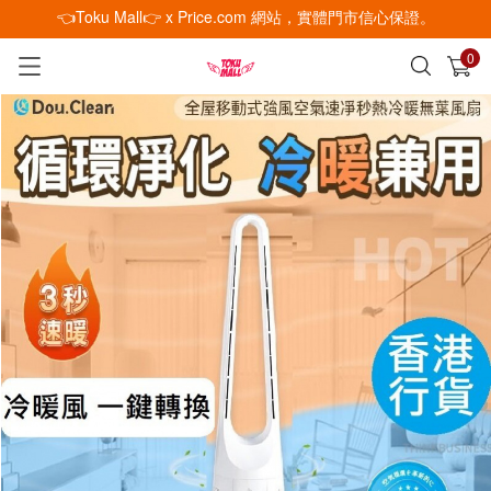
👈Toku Mall👉 x Price.com 網站，實體門市信心保證。
0
已加入購物車
查看