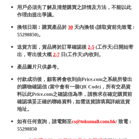
用戶必須先了解及清楚購買之詳情及方法，不能以此
作理由提出爭議。
換領日期︰購買產品於
30
天內換領 (請取貨前先致電 :
55298850)。
送貨方面，貨品將於訂單確認後
2-5
(工作天)日開始寄
出，寄出後大概
2-7
日(工作天)內收到。
產品圖片只供參考。
付款成功後，顧客將會收到由Price.com之系統所發出
的購物確認信 (當中會有一個QR Code)，所有交易資
料以此Price.com之確認信為準，請務求在確定購買前
確認填妥正確的聯絡資料 , 如需送貨請填寫詳細送貨
地址。
如有任何查詢，請電郵至
cs@tokumall.com.hk
/ 致電 :
55298850