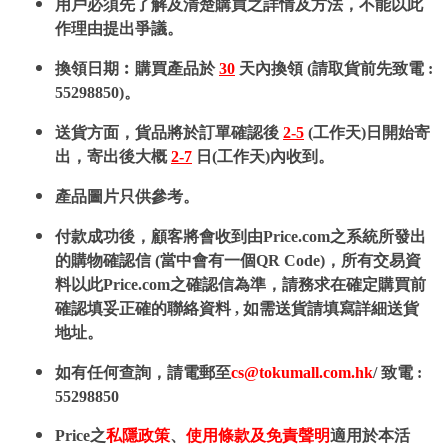
用戶必須先了解及清楚購買之詳情及方法，不能以此
作理由提出爭議。
換領日期︰購買產品於
30
天內換領 (請取貨前先致電 :
55298850)。
送貨方面，貨品將於訂單確認後
2-5
(工作天)日開始寄
出，寄出後大概
2-7
日(工作天)內收到。
產品圖片只供參考。
付款成功後，顧客將會收到由Price.com之系統所發出
的購物確認信 (當中會有一個QR Code)，所有交易資
料以此Price.com之確認信為準，請務求在確定購買前
確認填妥正確的聯絡資料 , 如需送貨請填寫詳細送貨
地址。
如有任何查詢，請電郵至
cs@tokumall.com.hk
/ 致電 :
55298850
Price之
私隱政策
、
使用條款及免責聲明
適用於本活