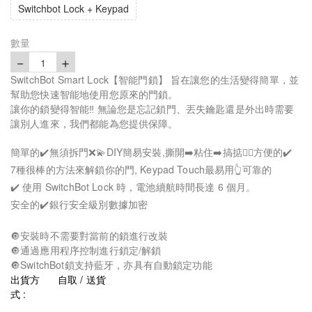
Switchbot Lock + Keypad
數量
－
＋
1
SwitchBot Smart Lock【智能門鎖】 旨在讓您的生活變得簡單，並
幫助您快速智能地使用您原來的門鎖。
讓你的鎖變得智能‼️ 無論您是忘記鎖門、丟失鑰匙還是外出時需要
讓別人進來，我們都能為您提供保障。
簡單的✔️無須拆門❌💫DIY簡易安裝,撕開➡️粘住➡️搞掂👍🏻方便的✔️
7種很棒的方法來解鎖你的門, Keypad Touch最易用👆可靠的
✔️ 使用 SwitchBot Lock 時，電池續航時間長達 6 個月。
安全的✔️銀行安全級別數據加密
🔘安裝時不需要對當前的鎖進行改裝
🔘通過應用程序控制進行鎖定/解鎖
🔘SwitchBot鎖支持藍牙，亦具有自動鎖定功能
出貨方
自取 / 送貨
式 :