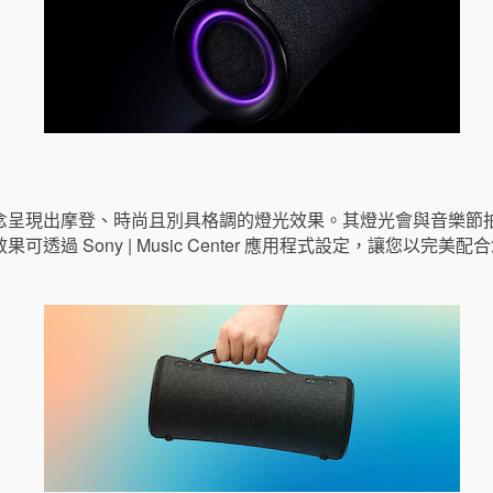
念呈現出摩登、時尚且別具格調的燈光效果。其燈光會與音樂節
透過 Sony | Music Center 應用程式設定，讓您以完