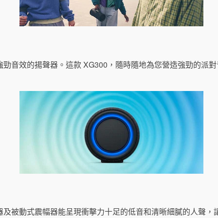
勁音效的揚聲器。這款 XG300，隨時隨地為您營造強勁的派
器及被動式震幅器能呈現衝擊力十足的低音和清晰細膩的人聲，