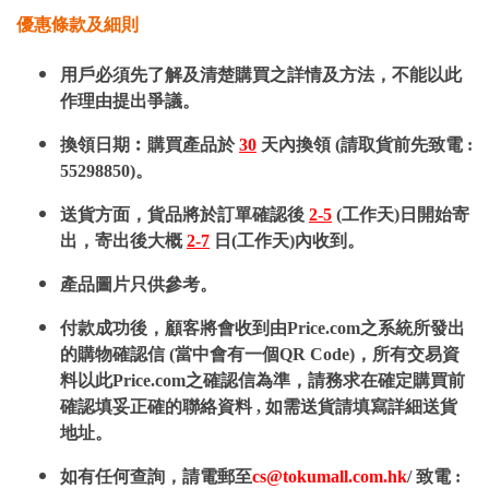
優惠條款及細則
用戶必須先了解及清楚購買之詳情及方法，不能以此
作理由提出爭議。
換領日期︰購買產品於
30
天內換領 (請取貨前先致電 :
55298850)。
送貨方面，貨品將於訂單確認後
2-5
(工作天)日開始寄
出，寄出後大概
2-7
日(工作天)內收到。
產品圖片只供參考。
付款成功後，顧客將會收到由Price.com之系統所發出
的購物確認信 (當中會有一個QR Code)，所有交易資
料以此Price.com之確認信為準，請務求在確定購買前
確認填妥正確的聯絡資料 , 如需送貨請填寫詳細送貨
地址。
如有任何查詢，請電郵至
cs@tokumall.com.hk
/ 致電 :