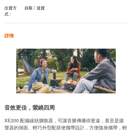
出貨方
自取 / 送貨
式 :
詳情
音效更佳，縈繞四周
XE200 配備線狀擴散器，可讓音樂傳播得更遠，甚至是揚
聲器的側面。輕巧外型配搭便攜帶設計，方便隨身攜帶，輕