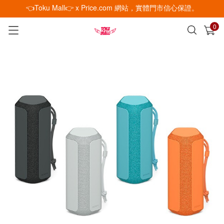
👈Toku Mall👉 x Price.com 網站，實體門市信心保證。
0
已加入購物車
查看