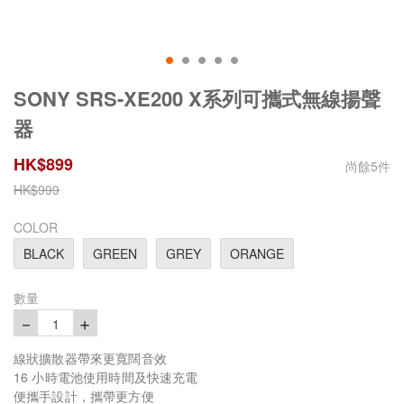
SONY SRS-XE200 X系列可攜式無線揚聲
器
HK$
899
尚餘
5
件
HK$
999
COLOR
BLACK
GREEN
GREY
ORANGE
數量
－
＋
1
線狀擴散器帶來更寬闊音效
16 小時電池使用時間及快速充電
便攜手設計，攜帶更方便