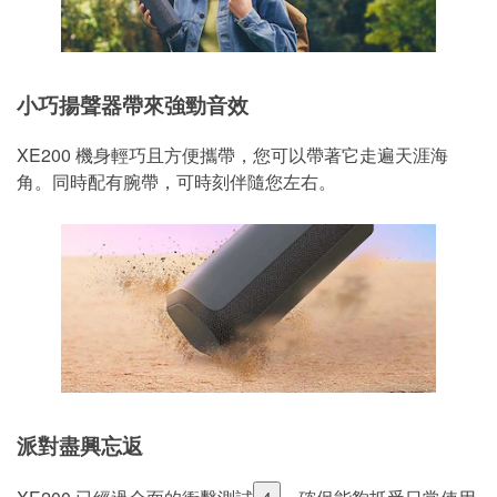
小巧揚聲器帶來強勁音效
XE200 機身輕巧且方便攜帶，您可以帶著它走遍天涯海
角。同時配有腕帶，可時刻伴隨您左右。
派對盡興忘返